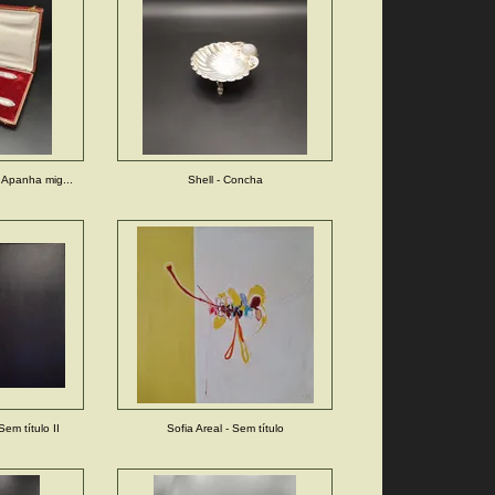
 Apanha mig...
Shell - Concha
em título II
Sofia Areal - Sem título