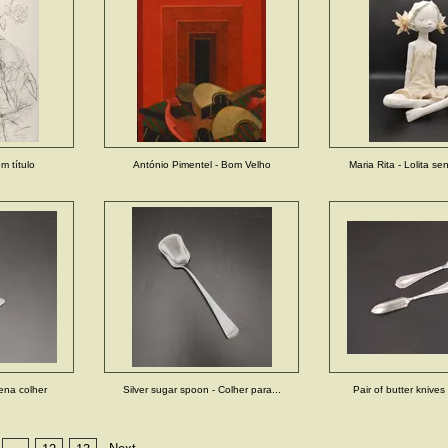
m título
António Pimentel - Bom Velho
Maria Rita - Lolita se
ena colher
Silver sugar spoon - Colher para...
Pair of butter knives 