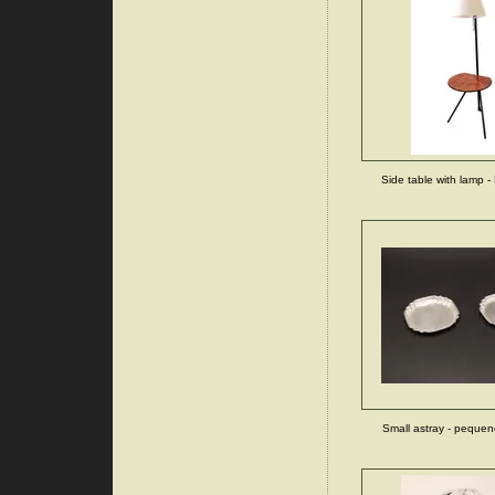
Side table with lamp -
Small astray - pequeno