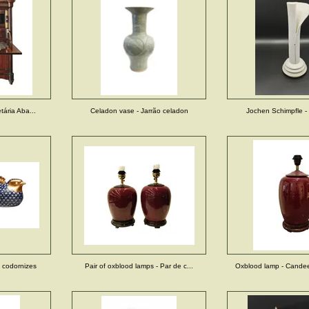
etária Aba...
Celadon vase - Jarrão celadon
Jochen Schimpfle -
e codornizes
Pair of oxblood lamps - Par de c...
Oxblood lamp - Candee