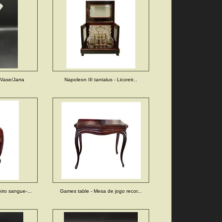
 Vase/Jarra
Napoleon III tantalus - Licoreir...
iro sangue-...
Games table - Mesa de jogo recor...