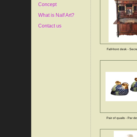
Concept
What is Naïf Art?
Contact us
Fall-front desk - Secr
Pair of quails - Par d