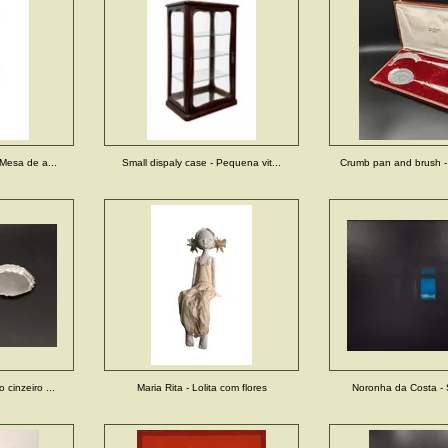
 Mesa de a...
Small dispaly case - Pequena vit...
Crumb pan and brush -
 cinzeiro ...
Maria Rita - Lolita com flores
Noronha da Costa - S