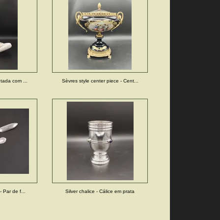
ntada com ...
Sèvres style center piece - Cent...
- Par de f...
Silver chalice - Cálice em prata