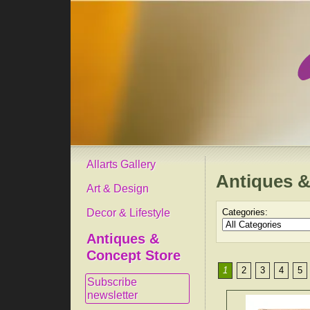
Allarts Gallery
Antiques &
Art & Design
Decor & Lifestyle
Categories:
Antiques &
Concept Store
1
2
3
4
5
Subscribe
newsletter