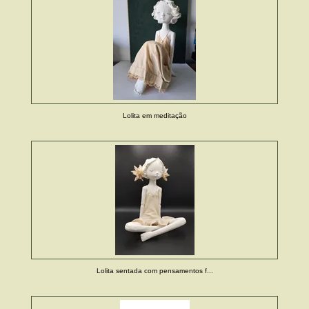
Lolita em meditação
Lolita sentada com pensamentos f...