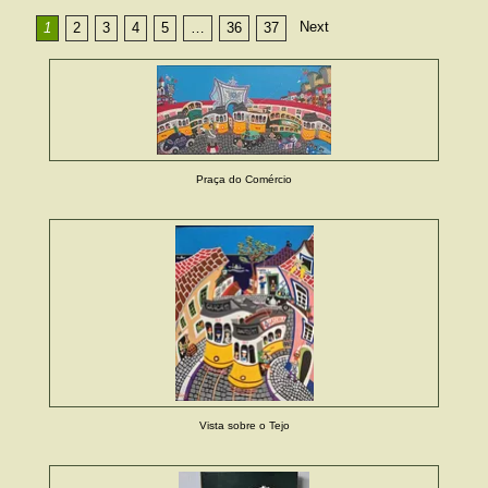
Next
1
2
3
4
5
…
36
37
Praça do Comércio
Vista sobre o Tejo