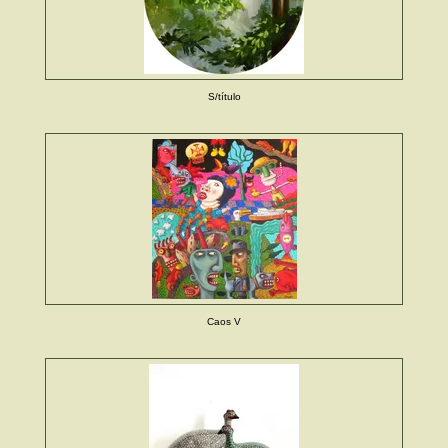
S/título
Caos V