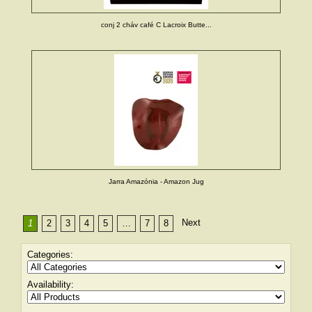
conj 2 cháv café C Lacroix Butte...
Jarra Amazónia - Amazon Jug
Next
1
2
3
4
5
…
7
8
Categories:
Availability: