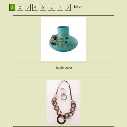
Next
1
2
3
4
5
…
7
8
Jarrão Olival