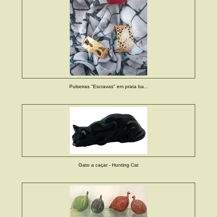
Pulseiras "Escravas" em prata ba...
Gato a caçar - Hunting Cat