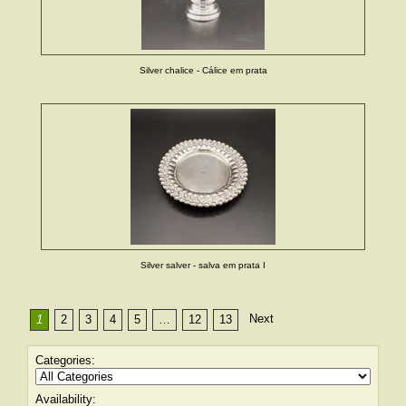
Silver chalice - Cálice em prata
Silver salver - salva em prata I
Next
1
2
3
4
5
…
12
13
Categories:
Availability: