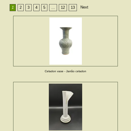
Next
1
2
3
4
5
…
12
13
Celadon vase - Jarrão celadon