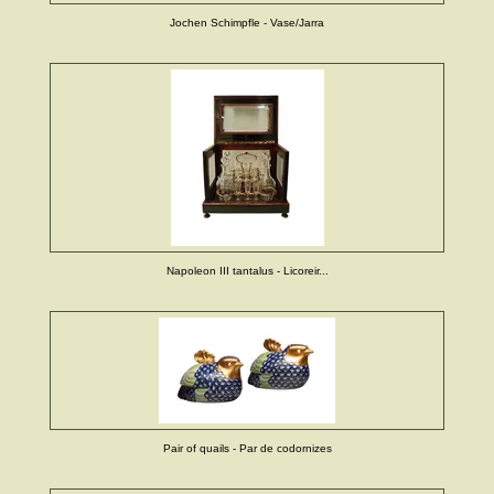
Jochen Schimpfle - Vase/Jarra
Napoleon III tantalus - Licoreir...
Pair of quails - Par de codornizes