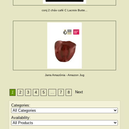
conj 2 cháv café C Lacroix Butte...
Jarra Amazónia - Amazon Jug
Next
1
2
3
4
5
…
7
8
Categories:
Availability: