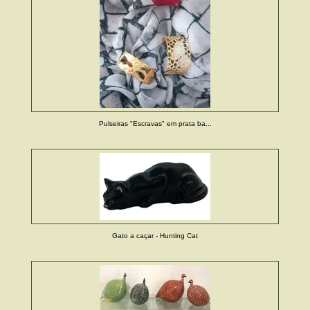
Pulseiras "Escravas" em prata ba...
Gato a caçar - Hunting Cat