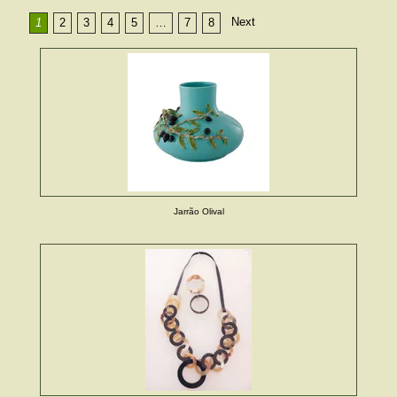
Next
1
2
3
4
5
…
7
8
Jarrão Olival