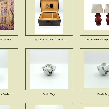
ter Street
Cigar box - Caixa charuteira
Pair of oxblood lamp v
 - Frade ...
Bowl - Taça
Bowl - Ta