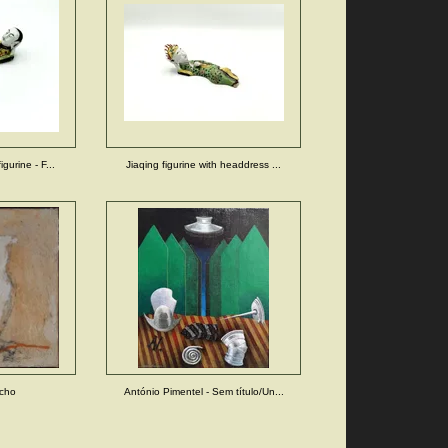
gurine - F...
Jiaqing figurine with headdress ...
cho
António Pimentel - Sem título/Un...