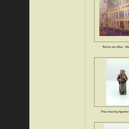
Rocha da Silva - Wa
Friar (moving figurine)