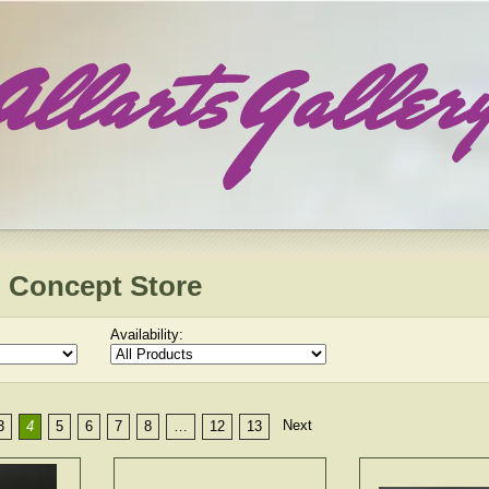
 Concept Store
Availability:
Next
3
4
5
6
7
8
…
12
13