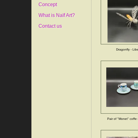
Concept
What is Naïf Art?
Contact us
Dragonfly - Lib
Pair of "Monet" coffe 