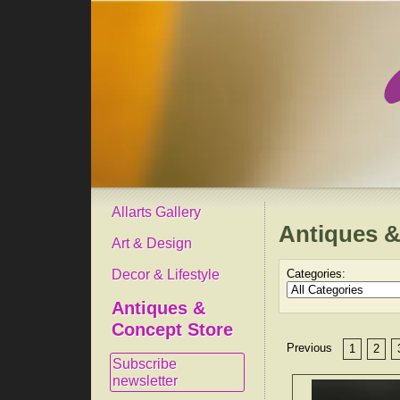
Allarts Gallery
Antiques &
Art & Design
Decor & Lifestyle
Categories:
Antiques &
Concept Store
Previous
1
2
Subscribe
newsletter