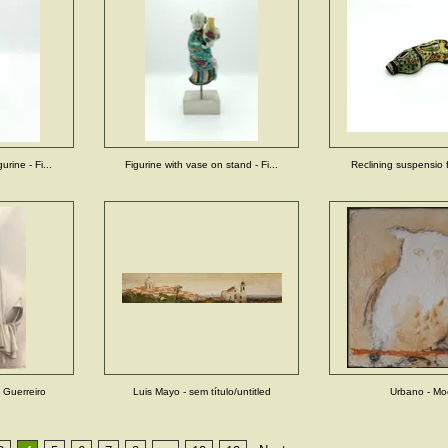
urine - Fi...
Figurine with vase on stand - Fi...
Reclining suspensio fi
 Guerreiro
Luis Mayo - sem título/untitled
Urbano - Mo