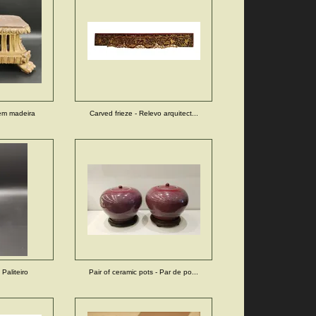
em madeira
Carved frieze - Relevo arquitect...
 Paliteiro
Pair of ceramic pots - Par de po...