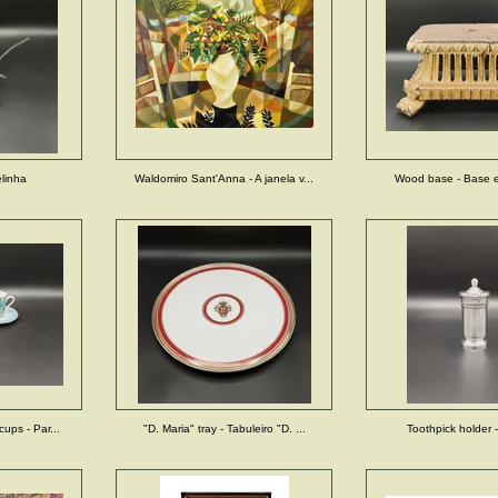
elinha
Waldomiro Sant'Anna - A janela v...
Wood base - Base 
cups - Par...
"D. Maria" tray - Tabuleiro "D. ...
Toothpick holder -