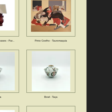
ases - Par...
Pinto Coelho - Tauromaquia
ça
Bowl - Taça