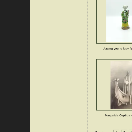
Jiaqing young lady fig
Margarida Cepêda -