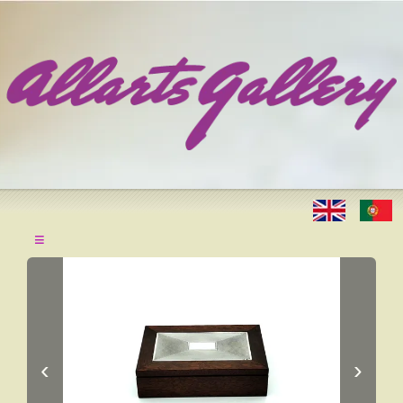
≡
‹
›