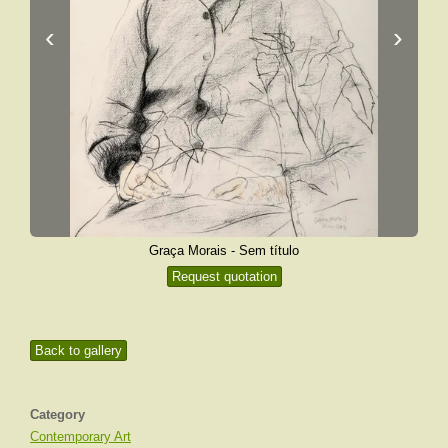
‹
›
Graça Morais - Sem título
Request quotation
Back to gallery
Category
Contemporary Art