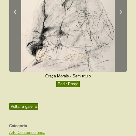
‹
›
Graça Morais - Sem título
Pedir Preço
Voltar à galeria
Categoria
Arte Contemporânea