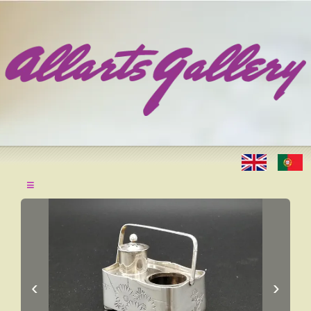
≡
‹
›