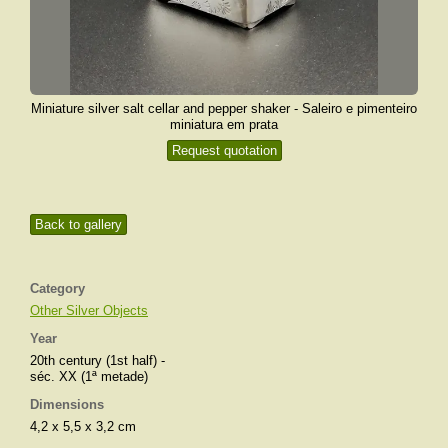
Miniature silver salt cellar and pepper shaker - Saleiro e pimenteiro
miniatura em prata
Request quotation
Back to gallery
Category
Other Silver Objects
Year
20th century (1st half) -
séc. XX (1ª metade)
Dimensions
4,2 x 5,5 x 3,2 cm