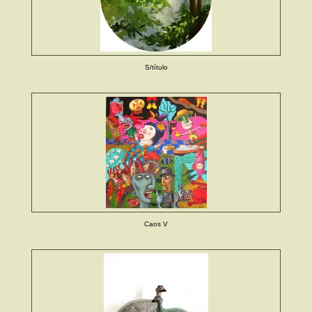
S/título
Caos V