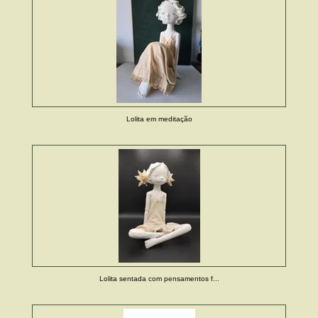
Lolita em meditação
Lolita sentada com pensamentos f...