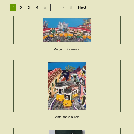
Next
1
2
3
4
5
…
7
8
Praça do Comércio
Vista sobre o Tejo