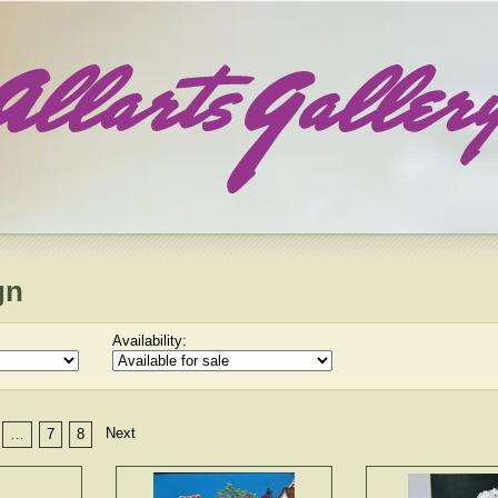
gn
Availability:
Next
…
7
8