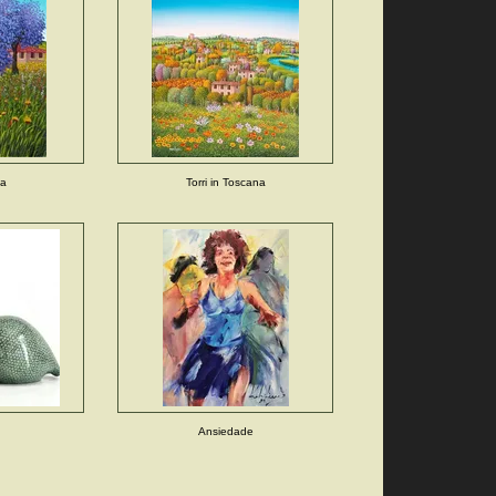
la
Torri in Toscana
Ansiedade