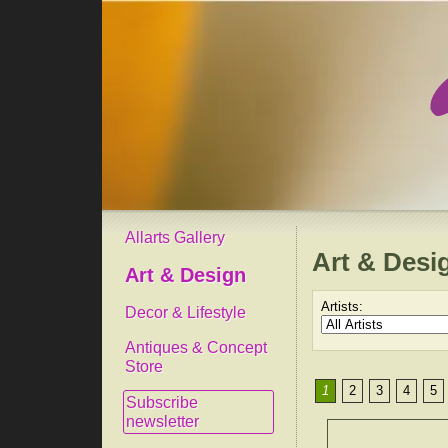
Allarts Gallery
Art & Desi
Art & Design
Artists:
Decor & Lifestyle
Antiques & Concept
Store
1
2
3
4
5
Subscribe
newsletter