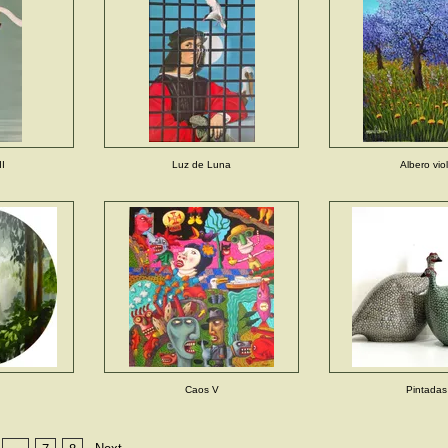
II
Luz de Luna
Albero vio
Caos V
Pintadas