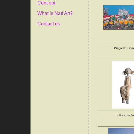
Concept
What is Naïf Art?
Contact us
Praça do Comé
Lolita com fl