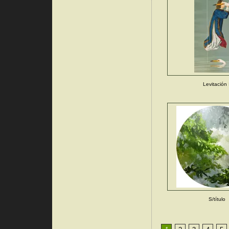
Levitación 
S/título