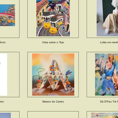
rcio
Vista sobre o Tejo
Lolita em med
ores
Maison de Cartes
Dá D'Pau Trá 