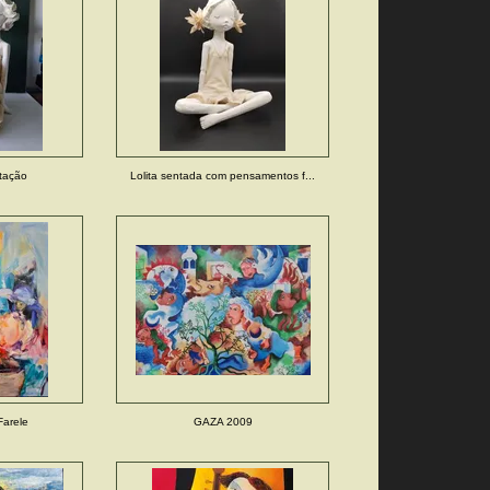
itação
Lolita sentada com pensamentos f...
Farele
GAZA 2009