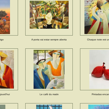
rigo
A porta vai estar sempre aberta
Chaque note est u
ourd'hui
Le café du matin
Pintadas enca