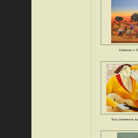
Ceifando o T
Tout commence auj