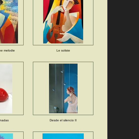
ne melodie
Le soliste
rnadas
Desde el silencio II