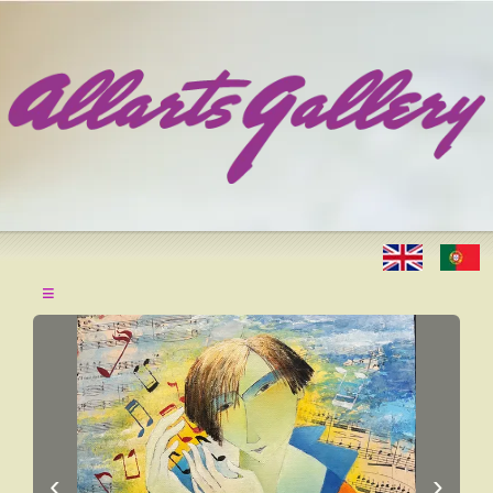
≡
‹
›