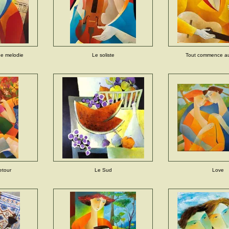
e melodie
Le soliste
Tout commence au
etour
Le Sud
Love