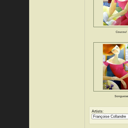
Coucou!
Songues
Artists: