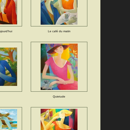
jourd'hui
Le café du matin
Quietude