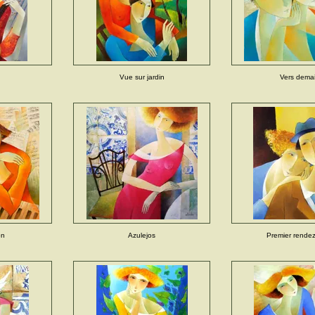
Vue sur jardin
Vers dema
on
Azulejos
Premier rende