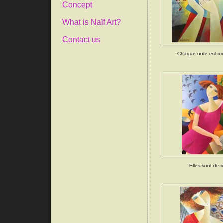
Concept
What is Naïf Art?
Contact us
Chaque note est un
Elles sont de r