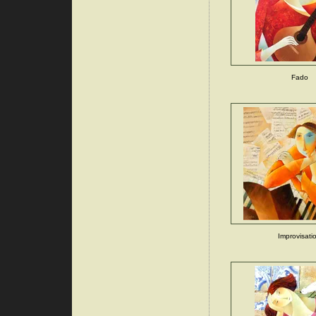
Fado
Improvisati