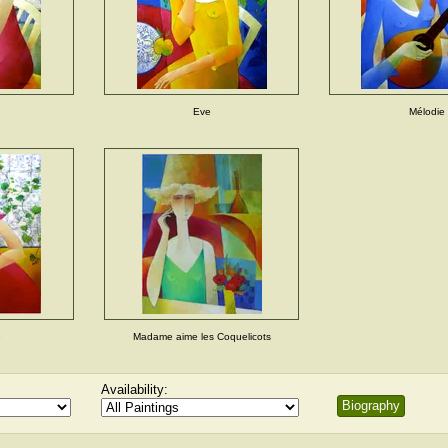
Eve
Mélodie
e
Madame aime les Coquelicots
Availability:
Biography