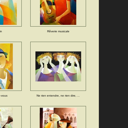
in
Rêverie musicale
z-vous
Ne rien entendre, ne rien dire, ...