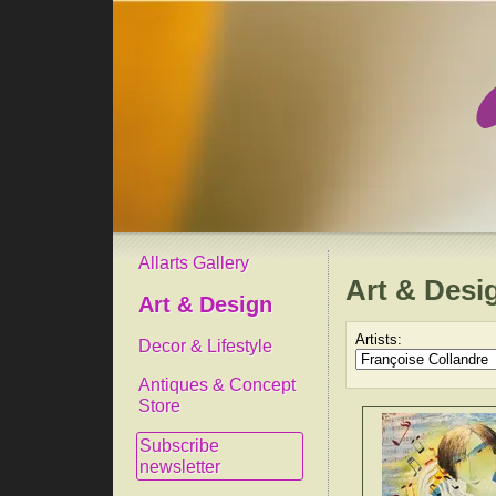
Allarts Gallery
Art & Desi
Art & Design
Artists:
Decor & Lifestyle
Antiques & Concept
Store
Subscribe
newsletter