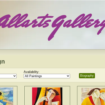
gn
Availability:
Biography