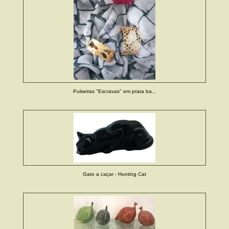
Pulseiras "Escravas" em prata ba...
Gato a caçar - Hunting Cat