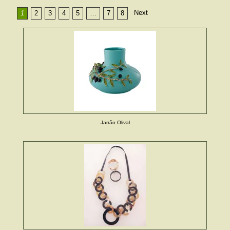
Next
1
2
3
4
5
…
7
8
Jarrão Olival