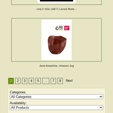
conj 2 cháv café C Lacroix Butte...
Jarra Amazónia - Amazon Jug
Next
1
2
3
4
5
…
7
8
Categories:
Availability: