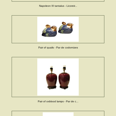
Napoleon III tantalus - Licoreir...
Pair of quails - Par de codornizes
Pair of oxblood lamps - Par de c...