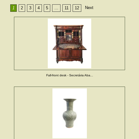
Next
1
2
3
4
5
…
11
12
Fall-front desk - Secretária Aba...