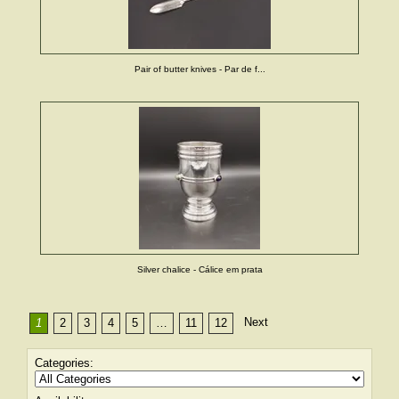
Pair of butter knives - Par de f...
Silver chalice - Cálice em prata
Next
1
2
3
4
5
…
11
12
Categories: