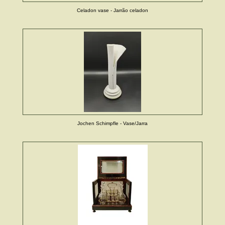
Celadon vase - Jarrão celadon
Jochen Schimpfle - Vase/Jarra