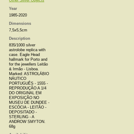
Other Silver Objects
Year
1985-2020
Dimensions
7,5x5,5cm
Description
835/1000 silver
astrolobe replica with
case. Eagle Head
hallmark for Porto and
for the jewellers Leitão
& Irmão - Lisboa.
Marked: ASTROLÁBIO
NÁUTICO
PORTUGUÊS - 1555 -
REPRODUÇÃO A 1/4
DO ORIGINAL EM
EXPOSIÇÃO NO
MUSEU DE DUNDEE -
ESCÓCIA - LEITÃO -
DEPOSITADO -
STERLING - A
ANDROW SMYTON.
68g