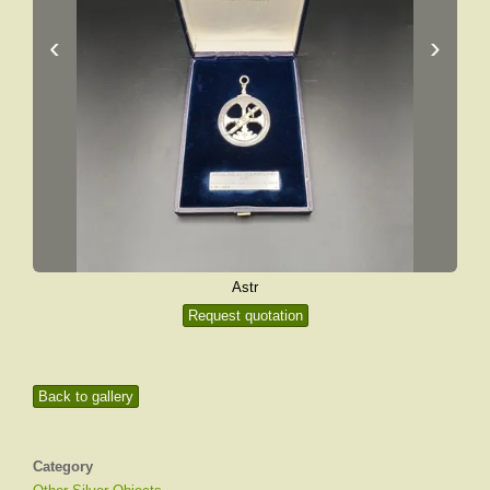
‹
›
Astr
Request quotation
Back to gallery
Category