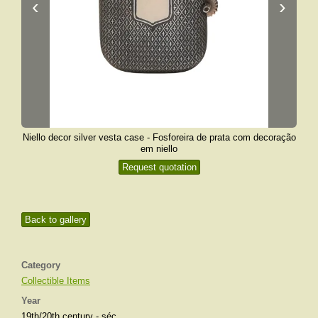
‹
›
Niello decor silver vesta case - Fosforeira de prata com decoração
em niello
Request quotation
Back to gallery
Category
Collectible Items
Year
19th/20th century - séc.