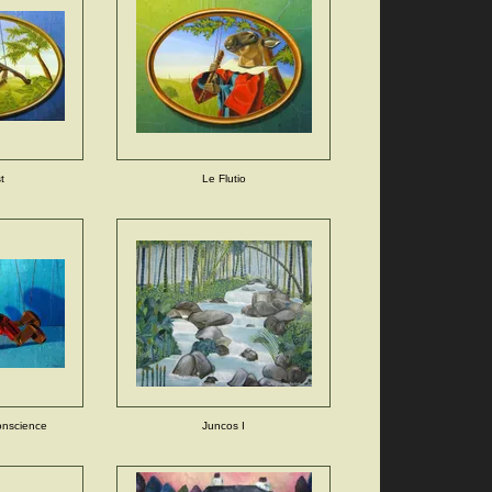
t
Le Flutio
onscience
Juncos I