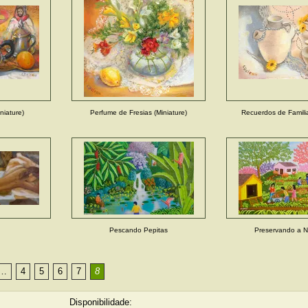
niature)
Perfume de Fresias (Miniature)
Recuerdos de Familia
Pescando Pepitas
Preservando a N
…
4
5
6
7
8
Disponibilidade: