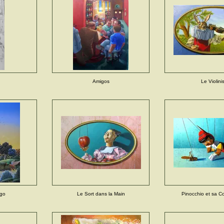
Amigos
Le Violinis
ago
Le Sort dans la Main
Pinocchio et sa C