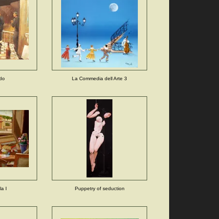
do
La Commedia dell Arte 3
la I
Puppetry of seduction