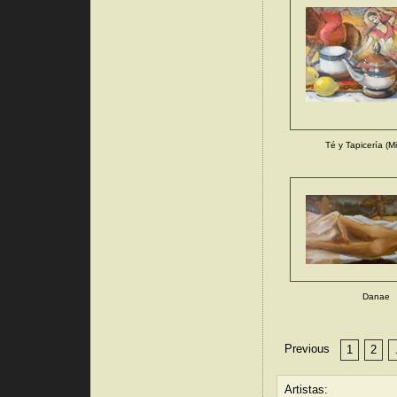
Té y Tapicería (Mi
Danae
Previous
1
2
Artistas: