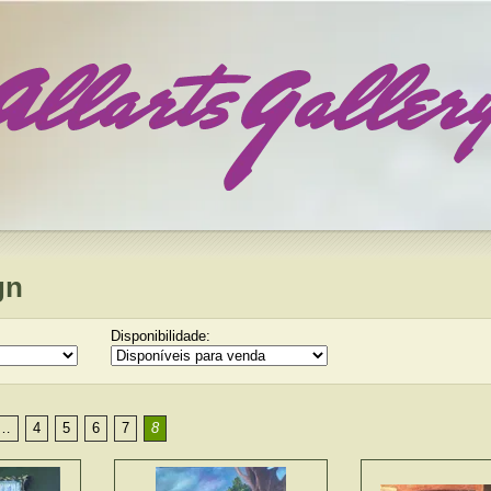
gn
Disponibilidade:
…
4
5
6
7
8