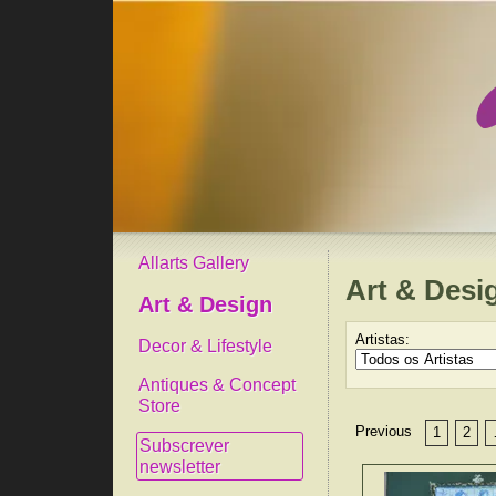
Allarts Gallery
Art & Desi
Art & Design
Artistas:
Decor & Lifestyle
Antiques & Concept
Store
Previous
1
2
Subscrever
newsletter