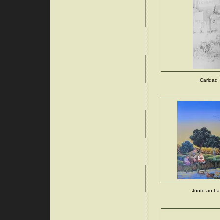
Caridad
Junto ao L