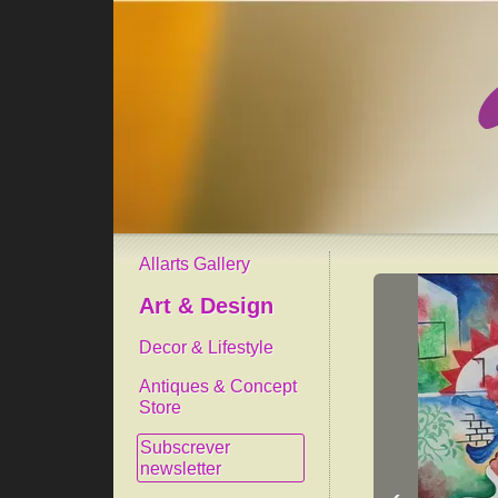
Allarts Gallery
Art & Design
Decor & Lifestyle
Antiques & Concept
Store
Subscrever
newsletter