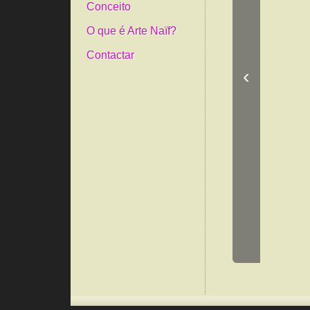
Conceito
O que é Arte Naïf?
Contactar
‹