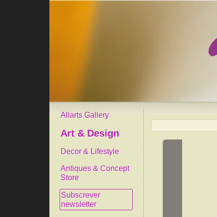
Allarts Gallery
Art & Design
Decor & Lifestyle
Antiques & Concept
Store
Subscrever
newsletter