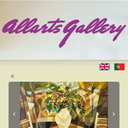
≡
‹
›