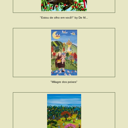
"Estou de olho em você!" by De M...
"Milagre dos peixes"