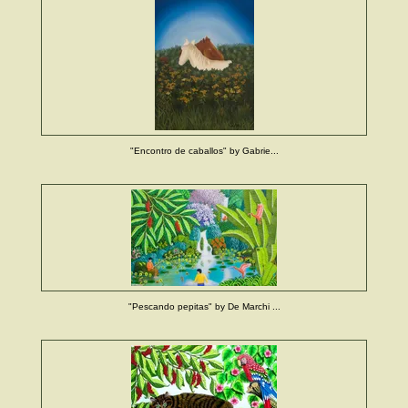
"Encontro de caballos" by Gabrie...
"Pescando pepitas" by De Marchi ...