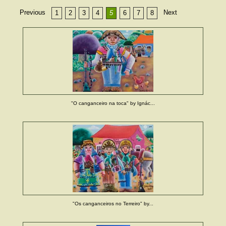
Previous
Next
1
2
3
4
5
6
7
8
"O canganceiro na toca" by Ignác...
"Os canganceiros no Terreiro" by...