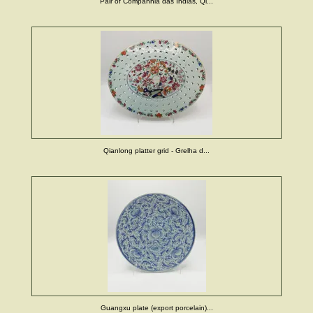
Pair of Companhia das Índias, Qi...
Qianlong platter grid - Grelha d...
Guangxu plate (export porcelain)...