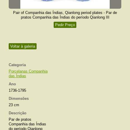
Pair of Companhia das Índias, Qianlong period plates - Par de
pratos Companhia das Índias do período Qianlong III
Pedir Preço
Voltar à galeria
Categoria
Porcelanas Companhia
das Índias
Ano
1736-1795
Dimensões
23 cm
Descrição
Par de pratos
Companhia das Índias
do período Qianlong