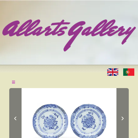
≡
‹
›