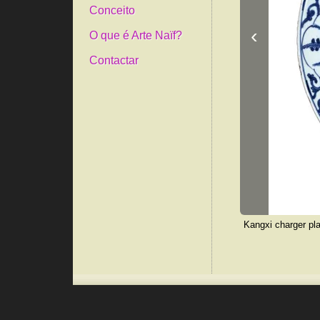
Conceito
‹
O que é Arte Naïf?
Contactar
Kangxi charger pla