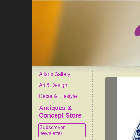
Allarts Gallery
Art & Design
Decor & Lifestyle
Antiques &
Concept Store
Subscrever
newsletter