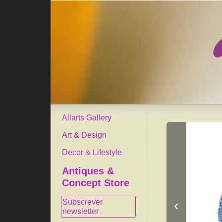
Allarts Gallery
Art & Design
Decor & Lifestyle
Antiques &
Concept Store
‹
Subscrever
newsletter