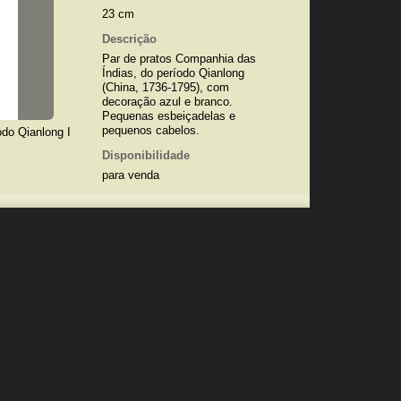
23 cm
Descrição
Par de pratos Companhia das
Índias, do período Qianlong
(China, 1736-1795), com
decoração azul e branco.
Pequenas esbeiçadelas e
pequenos cabelos.
odo Qianlong I
Disponibilidade
para venda