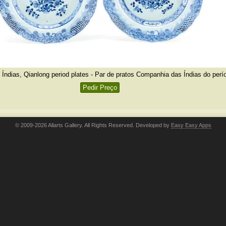
Índias, Qianlong period plates - Par de pratos Companhia das Índias do perí
Pedir Preço
© 2009-2026 Allarts Gallery. All Rights Reserved. Developed by
Easy Easy Apps