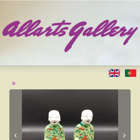
≡
‹
›