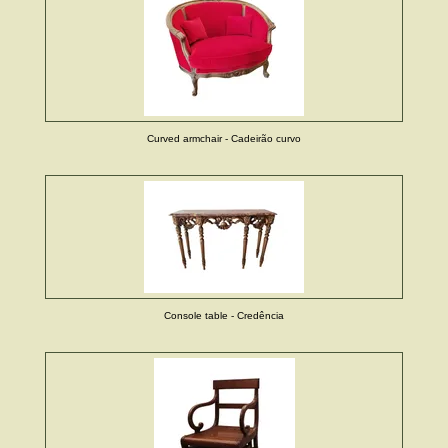
Curved armchair - Cadeirão curvo
Console table - Credência