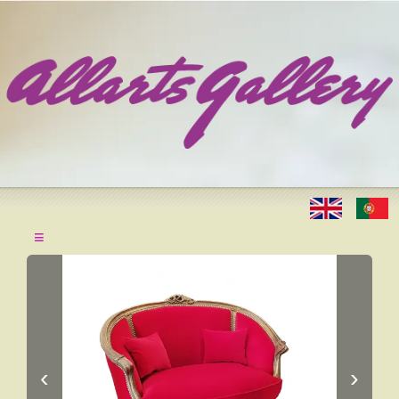
≡
‹
›