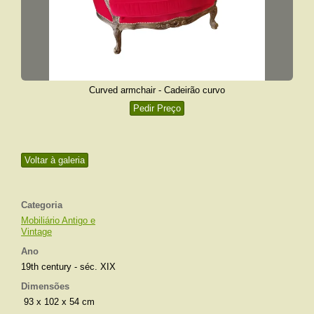
Curved armchair - Cadeirão curvo
Pedir Preço
Voltar à galeria
Categoria
Mobiliário Antigo e
Vintage
Ano
19th century - séc. XIX
Dimensões
93 x 102 x 54 cm