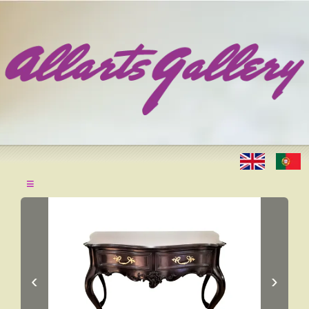
≡
‹
›