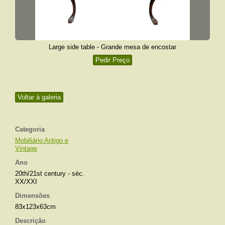
Large side table - Grande mesa de encostar
Pedir Preço
Voltar à galeria
Categoria
Mobiliário Antigo e
Vintage
Ano
20th/21st century - séc.
XX/XXI
Dimensões
83x123x63cm
Descrição