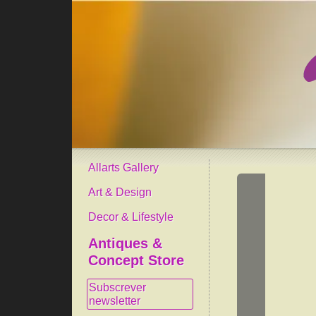
Allarts Gallery
Art & Design
Decor & Lifestyle
Antiques &
Concept Store
Subscrever
newsletter