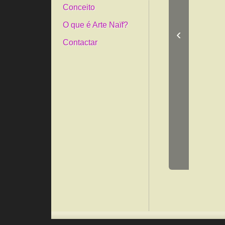
Conceito
O que é Arte Naïf?
‹
Contactar