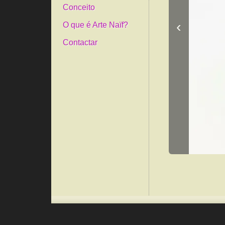
Conceito
‹
O que é Arte Naïf?
Contactar