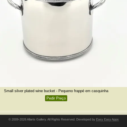
Small silver plated wine bucket - Pequeno frappé em casquinha
Pedir Preço
© 2009-2026 Allarts Gallery. All Rights Reserved. Developed by
Easy Easy Apps