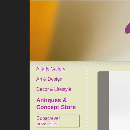
Allarts Gallery
Art & Design
Decor & Lifestyle
Antiques &
Concept Store
Subscrever
newsletter