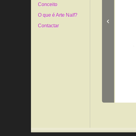
Conceito
O que é Arte Naïf?
‹
Contactar