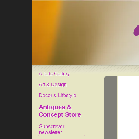
Allarts Gallery
Art & Design
Decor & Lifestyle
Antiques &
Concept Store
Subscrever
newsletter