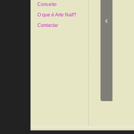
Conceito
O que é Arte Naïf?
‹
Contactar