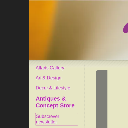
Allarts Gallery
Art & Design
Decor & Lifestyle
Antiques &
Concept Store
Subscrever
newsletter