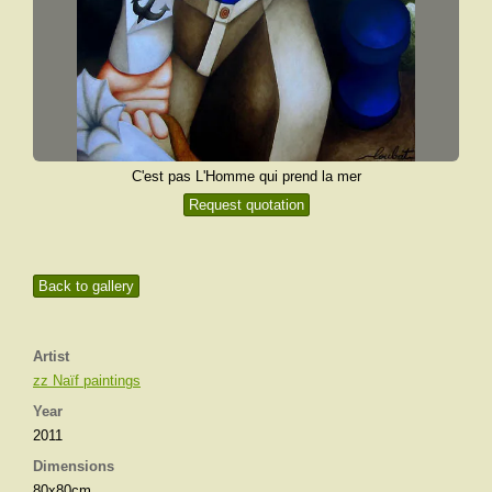
C'est pas L'Homme qui prend la mer
Request quotation
Back to gallery
Artist
zz Naïf paintings
Year
2011
Dimensions
80x80cm