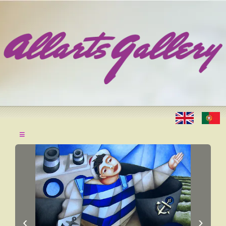
≡
‹
›