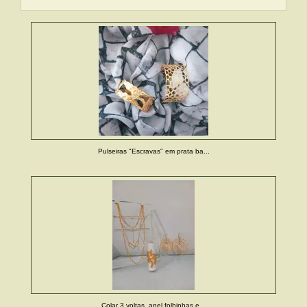
Pulseiras "Escravas" em prata ba...
Colar 3 voltas, anel folhinhas e...