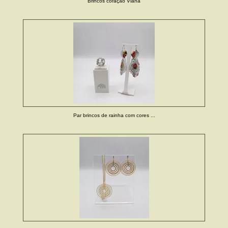
Brincos coração Viana
Par brincos de rainha com cores ...