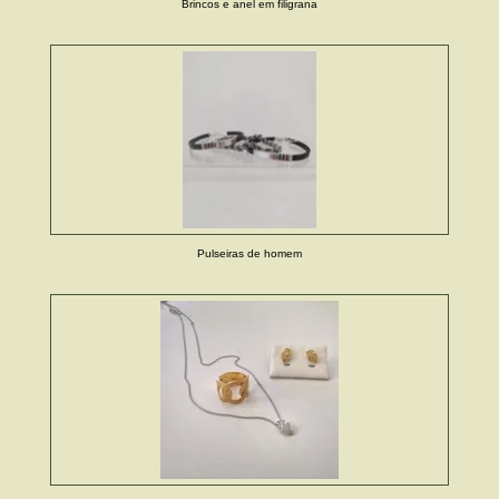
Brincos e anel em filigrana
Pulseiras de homem