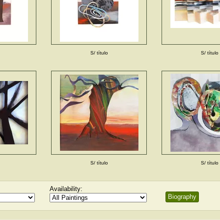
S/ título
S/ título
S/ título
S/ título
Availability:
Biography