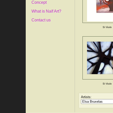
Concept
What is Naïf Art?
Contact us
S/ título
S/ título
Artists: