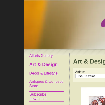
Allarts Gallery
Art & Desi
Art & Design
Artists:
Decor & Lifestyle
Antiques & Concept
Store
Subscribe
newsletter