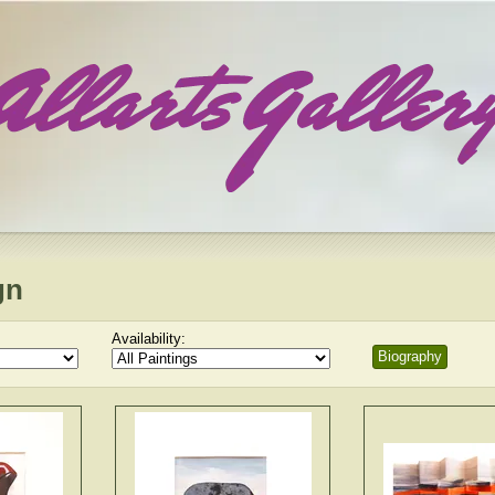
gn
Availability:
Biography