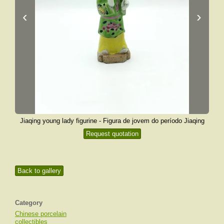
‹
›
Jiaqing young lady figurine - Figura de jovem do período Jiaqing
Request quotation
Back to gallery
Category
Chinese porcelain
collectibles