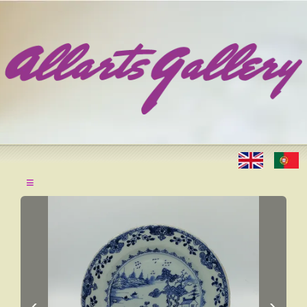
≡
‹
›