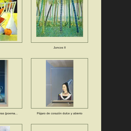
Juncos II
ras (poema...
Pájaro de corazón dulce y abierto