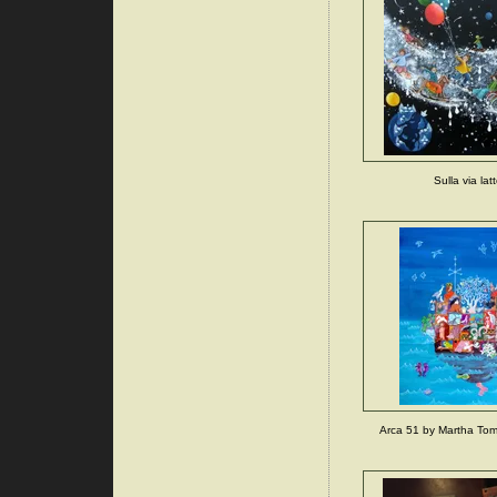
Sulla via lat
Arca 51 by Martha Tomi