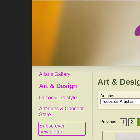
Allarts Gallery
Art & Desi
Art & Design
Artistas:
Decor & Lifestyle
Antiques & Concept
Store
Previous
1
2
Subscrever
newsletter