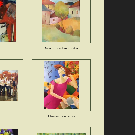
Tree on a suburban rise
a
Elles sont de retour