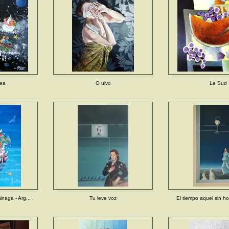
tea
O uivo
Le Sud
naga - Arg...
Tu leve voz
El tiempo aquel sin ho