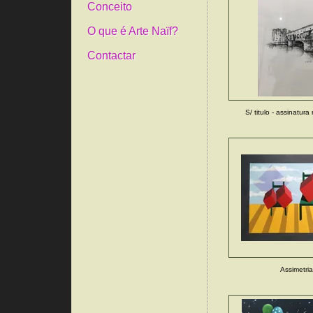
Conceito
O que é Arte Naïf?
Contactar
S/ titulo - assinatura 
Assimetria