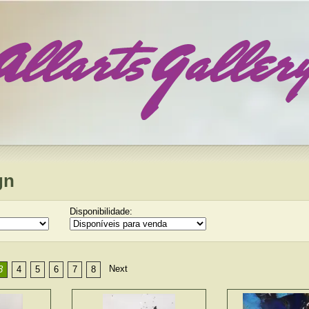
gn
Disponibilidade:
Next
3
4
5
6
7
8