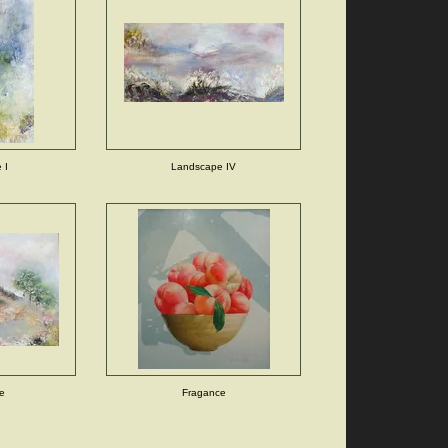
 I
Landscape IV
e
Fragance