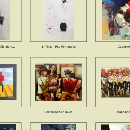
não ident...
S/ Titulo - Rita Fernandes
Capoeiro
Dois musicos e musa
Bandinh