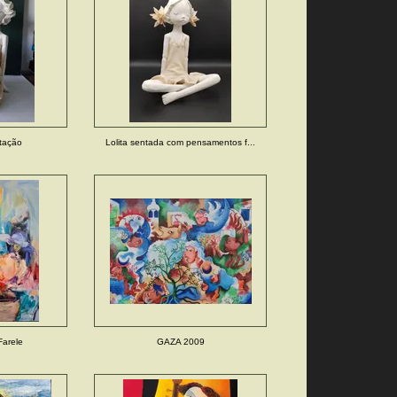
itação
Lolita sentada com pensamentos f...
Farele
GAZA 2009