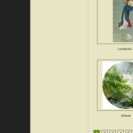
Levitación 
S/título