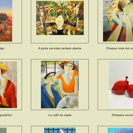
rigo
A porta vai estar sempre aberta
Chaque note est u
ourd'hui
Le café du matin
Pintadas enca