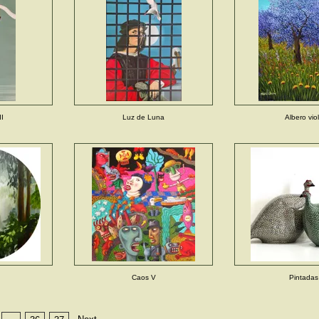
II
Luz de Luna
Albero vio
Caos V
Pintadas