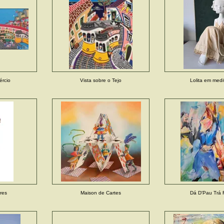
rcio
Vista sobre o Tejo
Lolita em med
ores
Maison de Cartes
Dá D'Pau Trá 