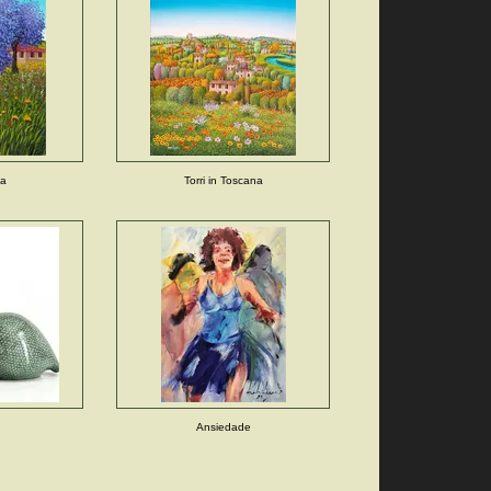
la
Torri in Toscana
Ansiedade