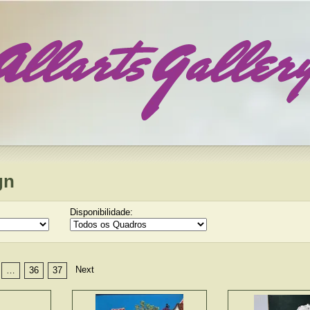
gn
Disponibilidade:
Next
…
36
37