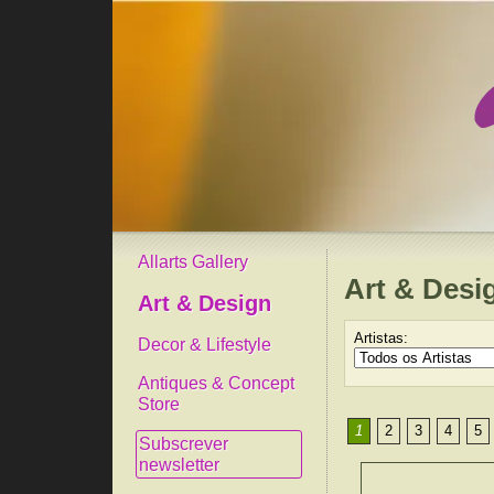
Allarts Gallery
Art & Desi
Art & Design
Artistas:
Decor & Lifestyle
Antiques & Concept
Store
1
2
3
4
5
Subscrever
newsletter