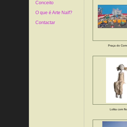
Conceito
O que é Arte Naïf?
Contactar
Praça do Comé
Lolita com fl