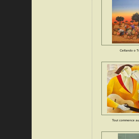
Ceifando o T
Tout commence auj