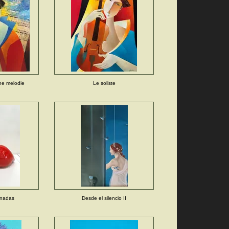
ne melodie
Le soliste
rnadas
Desde el silencio II