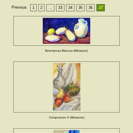
Previous
1
2
…
33
34
35
36
37
Berenjenas Blancas (Miniature)
Composicion II (Miniature)