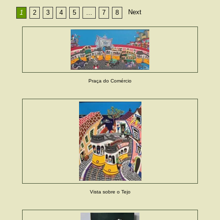
Next
1
2
3
4
5
…
7
8
Praça do Comércio
Vista sobre o Tejo