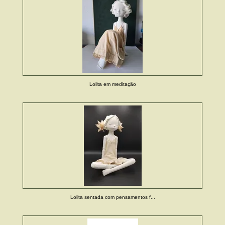
Lolita em meditação
Lolita sentada com pensamentos f...