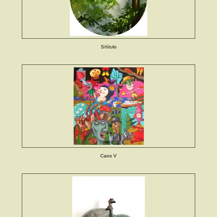
S/título
Caos V