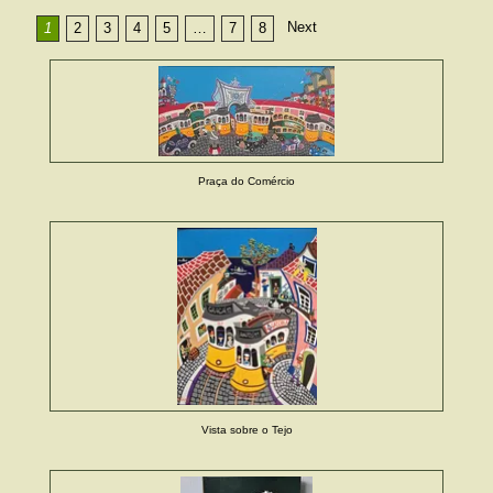
Next
1
2
3
4
5
…
7
8
Praça do Comércio
Vista sobre o Tejo