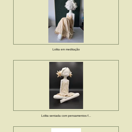
Lolita em meditação
Lolita sentada com pensamentos f...