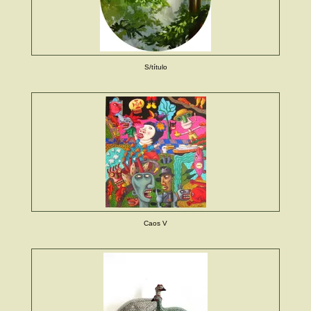
S/título
Caos V