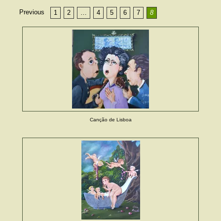
Previous
1
2
…
4
5
6
7
8
Canção de Lisboa