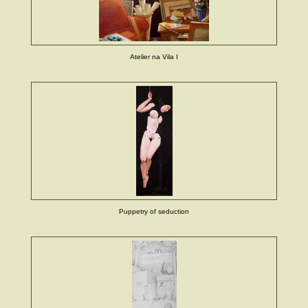
Atelier na Vila I
Puppetry of seduction