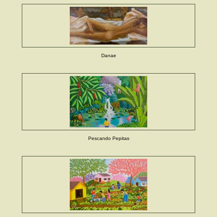
Danae
Pescando Pepitas