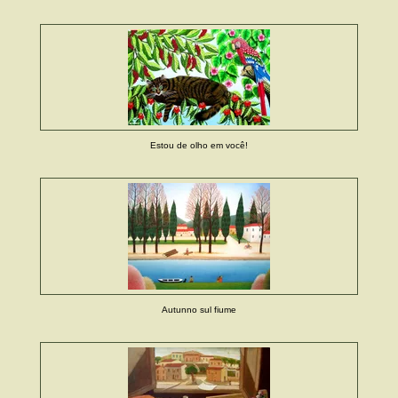
Estou de olho em você!
Autunno sul fiume