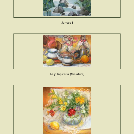
Juncos I
Té y Tapicería (Miniature)