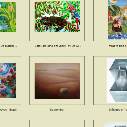
De Marchi ...
"Estou de olho em você!" by De M...
"Milagre dos p
eves - Brazil
September
Diálogos e P