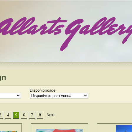
gn
Disponibilidade:
Next
3
4
5
6
7
8