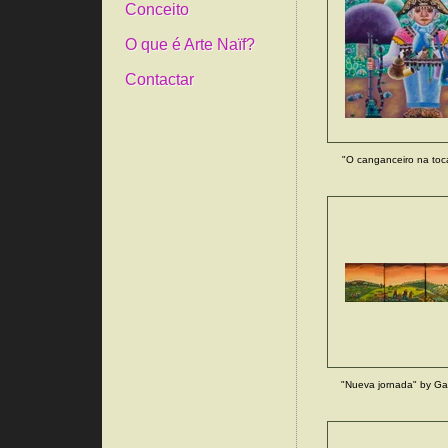
Conceito
O que é Arte Naïf?
Contactar
"O canganceiro na toca
"Nueva jornada" by Gab