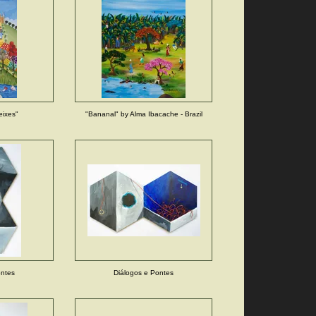
eixes"
"Bananal" by Alma Ibacache - Brazil
ontes
Diálogos e Pontes