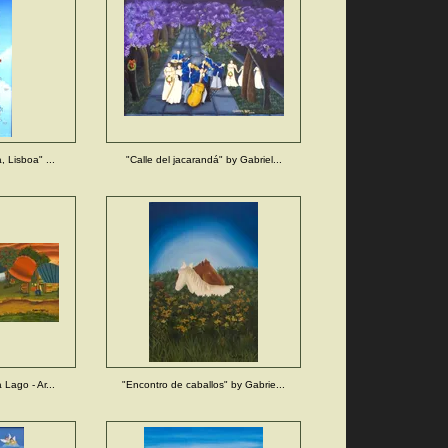
, Lisboa" ...
"Calle del jacarandá" by Gabriel...
 Lago - Ar...
"Encontro de caballos" by Gabrie...