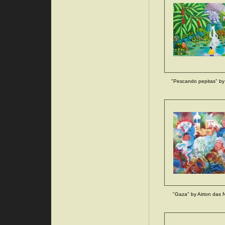
"Pescando pepitas" by 
"Gaza" by Airton das N