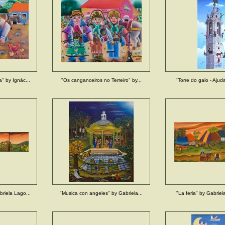
" by Ignác...
"Os canganceiros no Terreiro" by...
"Torre do galo - Ajuda
riela Lago...
"Musica con angeles" by Gabriela...
"La feria" by Gabriela