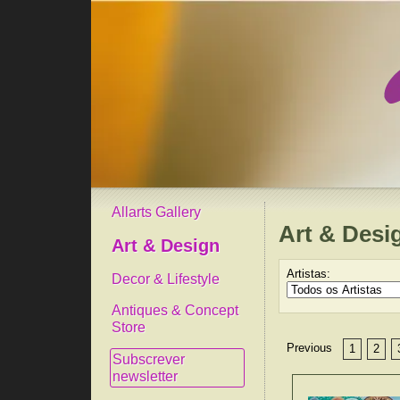
Allarts Gallery
Art & Desi
Art & Design
Artistas:
Decor & Lifestyle
Antiques & Concept
Store
Previous
1
2
Subscrever
newsletter