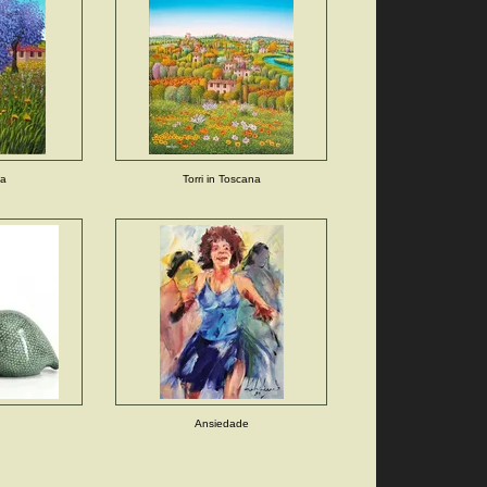
la
Torri in Toscana
Ansiedade