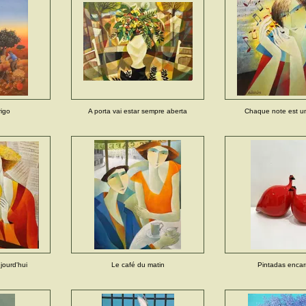
rigo
A porta vai estar sempre aberta
Chaque note est u
ourd'hui
Le café du matin
Pintadas enca