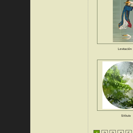
Levitación 
S/título