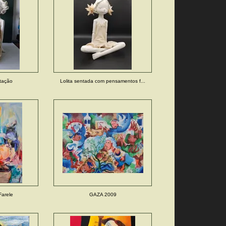
itação
Lolita sentada com pensamentos f...
Farele
GAZA 2009