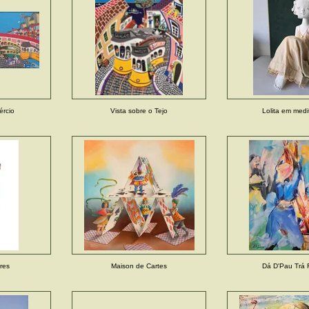
rcio
Vista sobre o Tejo
Lolita em med
ores
Maison de Cartes
Dá D'Pau Trá 