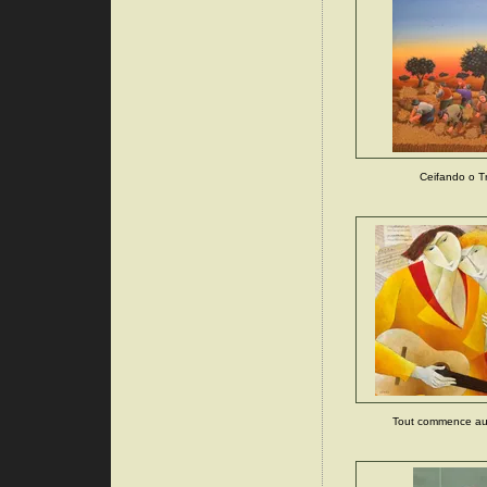
Ceifando o T
Tout commence auj