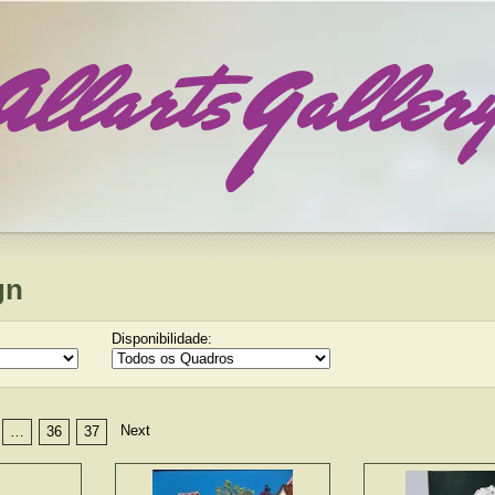
gn
Disponibilidade:
Next
…
36
37