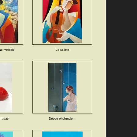
ne melodie
Le soliste
rnadas
Desde el silencio II