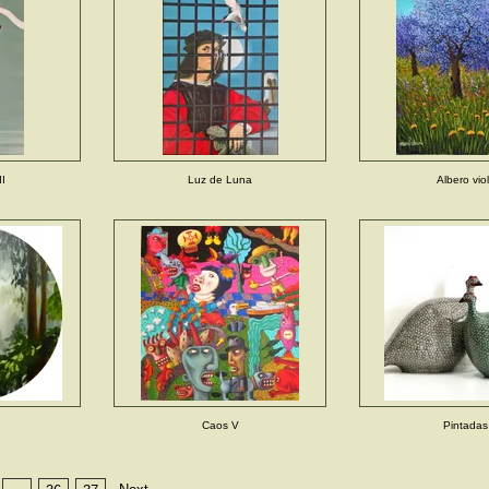
II
Luz de Luna
Albero vio
Caos V
Pintadas