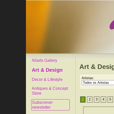
Allarts Gallery
Art & Desi
Art & Design
Artistas:
Decor & Lifestyle
Antiques & Concept
Store
1
2
3
4
5
Subscrever
newsletter