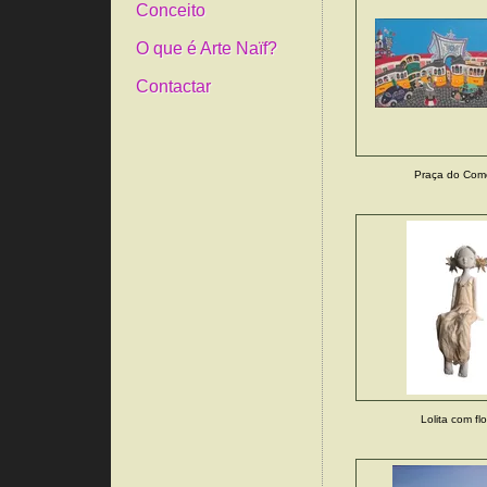
Conceito
O que é Arte Naïf?
Contactar
Praça do Comé
Lolita com fl