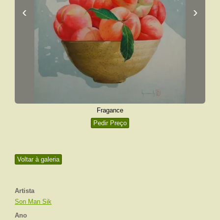
‹
›
Fragance
Pedir Preço
Voltar à galeria
Artista
Son Man Sik
Ano