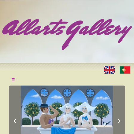
≡
‹
›