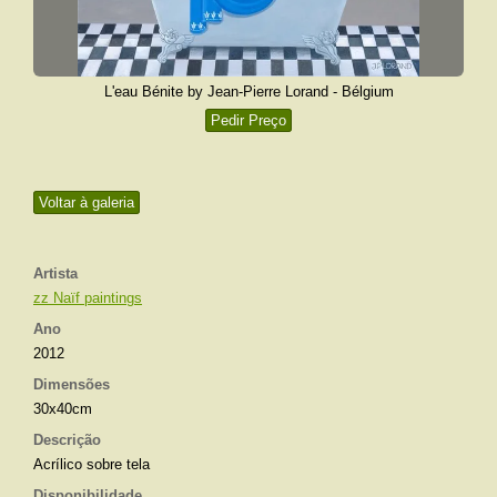
L'eau Bénite by Jean-Pierre Lorand - Bélgium
Pedir Preço
Voltar à galeria
Artista
zz Naïf paintings
Ano
2012
Dimensões
30x40cm
Descrição
Acrílico sobre tela
Disponibilidade